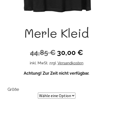
Merle Kleid
Ursprünglicher
Aktueller
44,85
€
30,00
€
Preis
Preis
inkl. MwSt.
zzgl.
Versandkosten
war:
ist:
Achtung! Zur Zeit nicht verfügbar.
44,85 €
30,00 €.
Größe