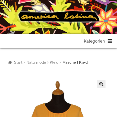
Zur
Zum
Kategorien
Navigation
Inhalt
springen
springen
Start
Naturmode
Kleid
Mascherl Kleid
🔍