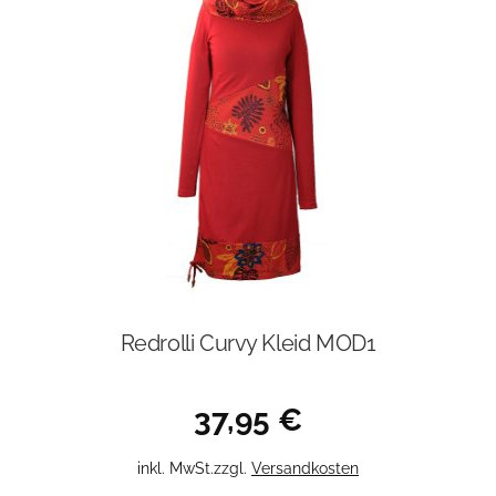
Die
Optionen
können
auf
der
Produktseite
gewählt
werden
Redrolli Curvy Kleid MOD1
37,95
€
Dieses
inkl. MwSt.
zzgl.
Versandkosten
Produkt