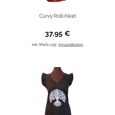
Curvy Rolli Kleid
37,95
€
Dieses
inkl. MwSt.
zzgl.
Versandkosten
Produkt
weist
mehrere
Varianten
auf.
Die
Optionen
können
auf
der
Produktseite