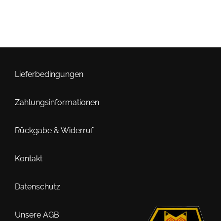
weist
mehrere
Varianten
auf.
Die
Optionen
Lieferbedingungen
können
auf
Zahlungsinformationen
der
Produktseite
Rückgabe & Widerruf
gewählt
werden
Kontakt
Datenschutz
Unsere AGB