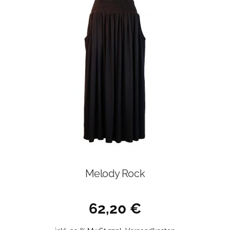
Die
Optionen
können
auf
der
Produktseite
gewählt
werden
Melody Rock
62,20
€