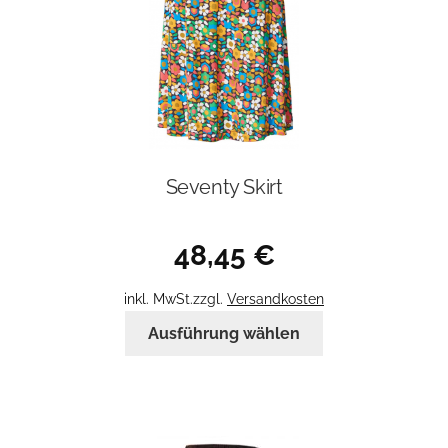
Seventy Skirt
48,45
€
inkl. MwSt.
zzgl.
Versandkosten
Dieses
Ausführung wählen
Produkt
weist
mehrere
Varianten
auf.