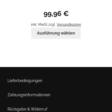
99,96
€
inkl. MwSt.
zzgl.
Versandkosten
Dieses
Ausführung wählen
Produkt
weist
mehrere
Varianten
auf.
Die
Optionen
können
Lieferbedingungen
auf
der
Zahlungsinformationen
Produktseite
gewählt
Rückgabe & Widerruf
werden