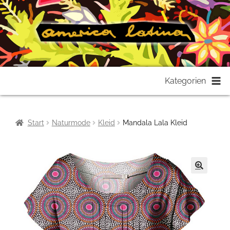
Zur
Zum
Kategorien
Navigation
Inhalt
springen
springen
Start
Naturmode
Kleid
Mandala Lala Kleid
🔍