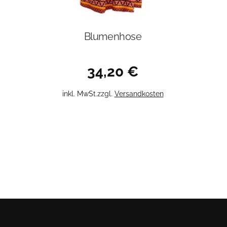
Blumenhose
34,20
€
Dieses
inkl. MwSt.
zzgl.
Versandkosten
Produkt
weist
mehrere
Varianten
auf.
Die
Optionen
können
auf
der