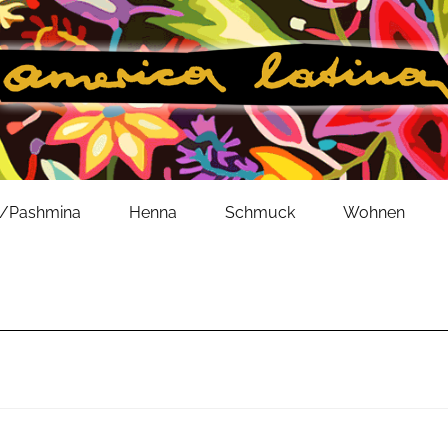
l/Pashmina
Henna
Schmuck
Wohnen