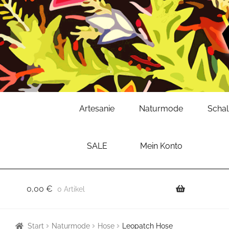
Zur
Zum
Artesanie
Naturmode
Scha
Navigation
Inhalt
springen
springen
SALE
Mein Konto
0,00
€
0 Artikel
Start
Naturmode
Hose
Leopatch Hose