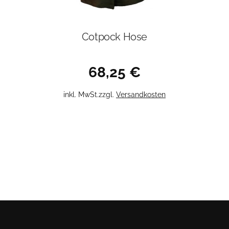
Cotpock Hose
68,25
€
Dieses
inkl. MwSt.
zzgl.
Versandkosten
Produkt
weist
mehrere
Varianten
auf.
Die
Optionen
können
auf
der