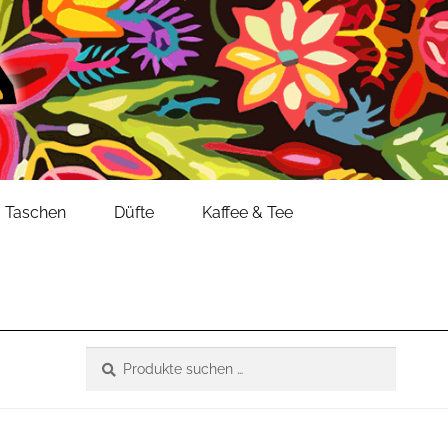
Taschen
Düfte
Kaffee & Tee
Suche
Suchen
nach: