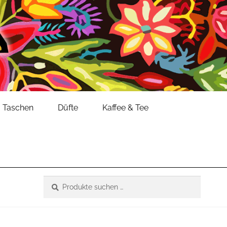
Taschen
Düfte
Kaffee & Tee
Suche
Suchen
nach: