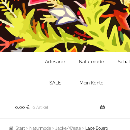
Zur
Zum
Artesanie
Naturmode
Scha
Navigation
Inhalt
springen
springen
SALE
Mein Konto
0,00
€
0 Artikel
Start
Naturmode
Jacke/Weste
Lace Bolero