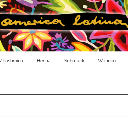
l/Pashmina
Henna
Schmuck
Wohnen