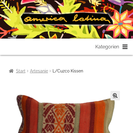
Zur
Zum
Kategorien
Navigation
Inhalt
springen
springen
Start
Artesanie
L/Cuzco Kissen
🔍