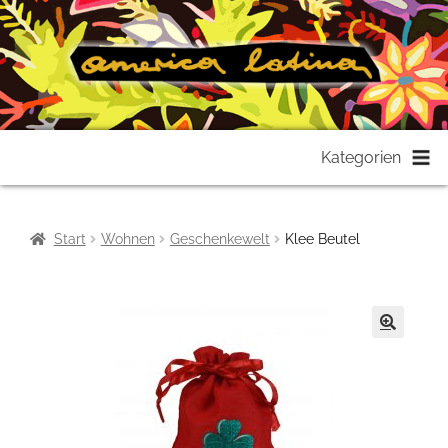
Zur
Zum
Kategorien
Navigation
Inhalt
springen
springen
Start
Wohnen
Geschenkewelt
Klee Beutel
🔍