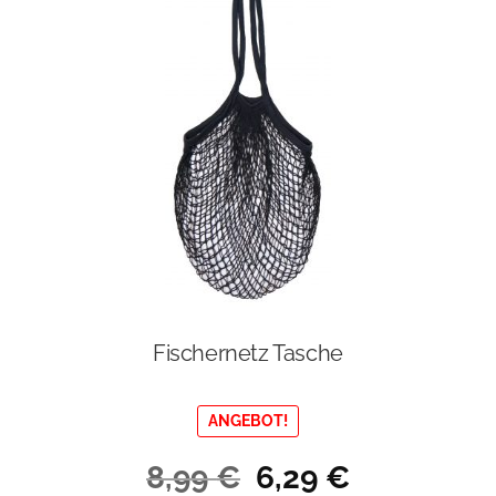
Fischernetz Tasche
ANGEBOT!
Ursprünglicher
Aktueller
8,99
€
6,29
€
Preis
Preis