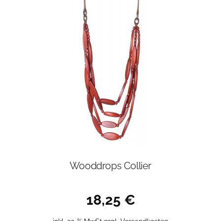
Wooddrops Collier
18,25
€