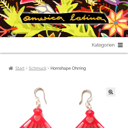
Zur
Zum
Kategorien
Navigation
Inhalt
springen
springen
Start
Schmuck
Hornshape Ohrring
🔍