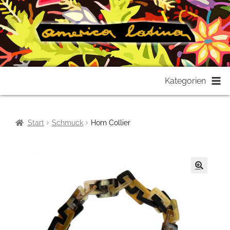
Zur
Zum
Kategorien
Navigation
Inhalt
springen
springen
Start
Schmuck
Horn Collier
🔍