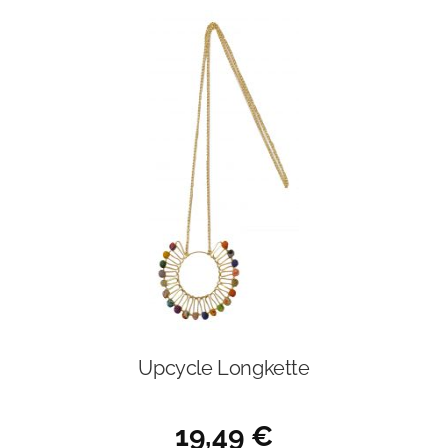
Upcycle Longkette
19,49
€