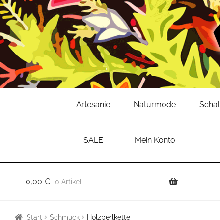
Zur
Zum
Artesanie
Naturmode
Scha
Navigation
Inhalt
springen
springen
SALE
Mein Konto
0,00
€
0 Artikel
Start
Schmuck
Holzperlkette