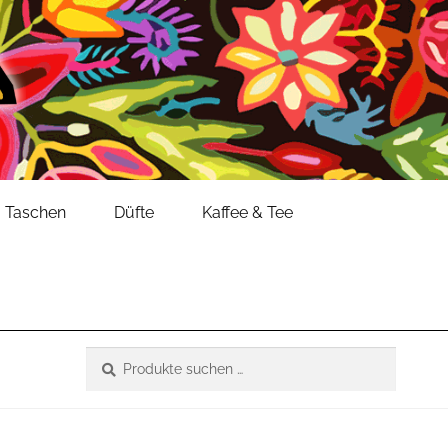
Taschen
Düfte
Kaffee & Tee
Suche
Suchen
nach: