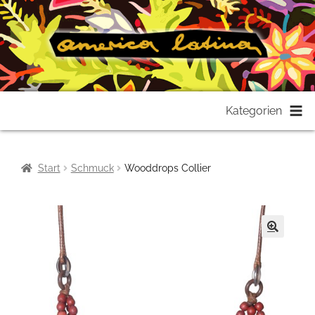
Zur
Zum
Kategorien
Navigation
Inhalt
springen
springen
Start
Schmuck
Wooddrops Collier
🔍