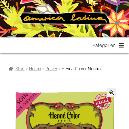
Zur
Zum
Kategorien
Navigation
Inhalt
springen
springen
Start
Henna
Pulver
Henna Pulver Neutral
🔍