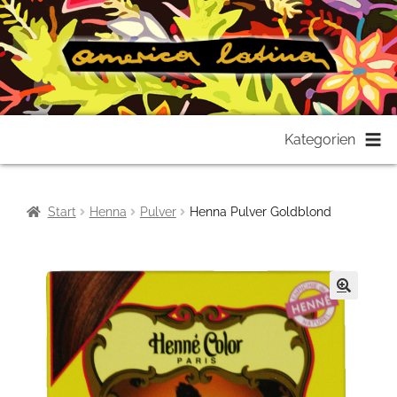
Zur
Zum
Kategorien
Navigation
Inhalt
springen
springen
Start
Henna
Pulver
Henna Pulver Goldblond
🔍