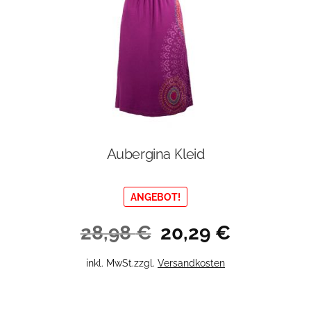
auf
der
Produktseite
gewählt
werden
Aubergina Kleid
ANGEBOT!
Ursprünglicher
Aktueller
28,98
€
20,29
€
Preis
Preis
war:
ist:
Dieses
inkl. MwSt.
zzgl.
Versandkosten
28,98 €
20,29 €.
Produkt
weist