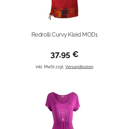
Redrolli Curvy Kleid MOD1
37,95
€
Dieses
inkl. MwSt.
zzgl.
Versandkosten
Produkt
weist
mehrere
Varianten
auf.
Die
Optionen
können