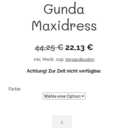
Gunda
Maxidress
Ursprünglicher
Aktueller
44,25
€
22,13
€
Preis
Preis
inkl. MwSt.
zzgl.
Versandkosten
war:
ist:
Achtung! Zur Zeit nicht verfügbar.
44,25 €
22,13 €.
Farbe
Gunda
Maxidress