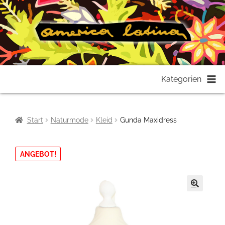
Zur
Zum
Kategorien
Navigation
Inhalt
springen
springen
Start
Naturmode
Kleid
Gunda Maxidress
ANGEBOT!
🔍