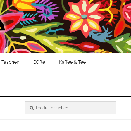
Taschen
Düfte
Kaffee & Tee
Suche
Suchen
nach: