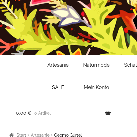
Zur
Zum
Artesanie
Naturmode
Scha
Navigation
Inhalt
springen
springen
SALE
Mein Konto
0,00
€
0 Artikel
Start
Artesanie
Geomo Gürtel