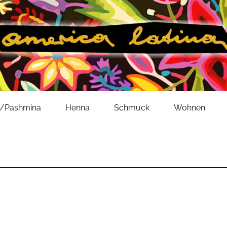
l/Pashmina
Henna
Schmuck
Wohnen