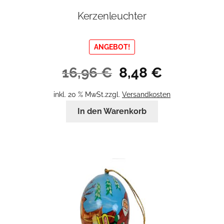
Kerzenleuchter
ANGEBOT!
Ursprünglicher
Aktueller
16,96
€
8,48
€
Preis
Preis
war:
ist:
inkl. 20 % MwSt.
zzgl.
Versandkosten
16,96 €
8,48 €.
In den Warenkorb