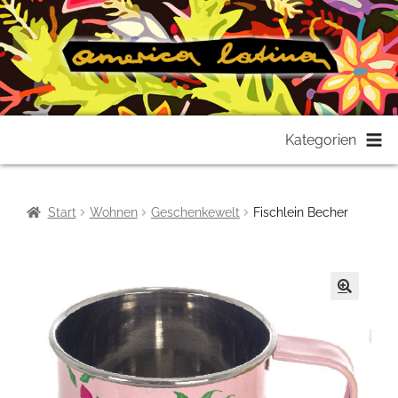
Zur
Zum
Kategorien
Navigation
Inhalt
springen
springen
Start
Wohnen
Geschenkewelt
Fischlein Becher
🔍