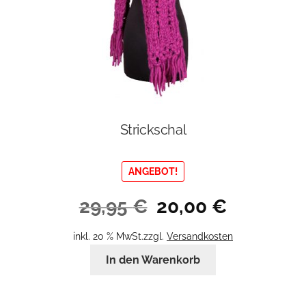
Strickschal
ANGEBOT!
Ursprünglicher
Aktueller
29,95
€
20,00
€
Preis
Preis
war:
ist:
inkl. 20 % MwSt.
zzgl.
Versandkosten
29,95 €
20,00 €.
In den Warenkorb