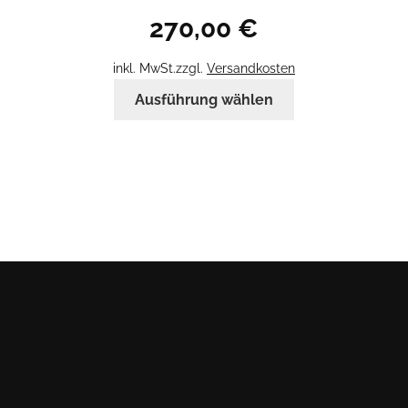
270,00
€
inkl. MwSt.
zzgl.
Versandkosten
Dieses
Ausführung wählen
Produkt
weist
mehrere
Varianten
auf.
Die
Optionen
können
auf
der
Produktseite
gewählt
werden