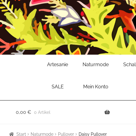
Zur
Zum
Artesanie
Naturmode
Scha
Navigation
Inhalt
springen
springen
SALE
Mein Konto
0,00
€
0 Artikel
Start
Naturmode
Pullover
Daisy Pullover