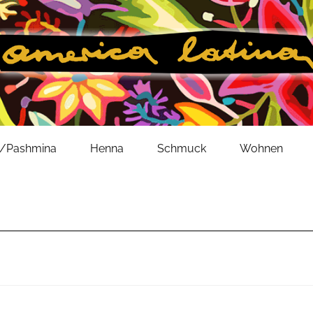
l/Pashmina
Henna
Schmuck
Wohnen