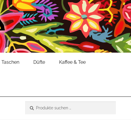
Taschen
Düfte
Kaffee & Tee
Suche
Suchen
nach: