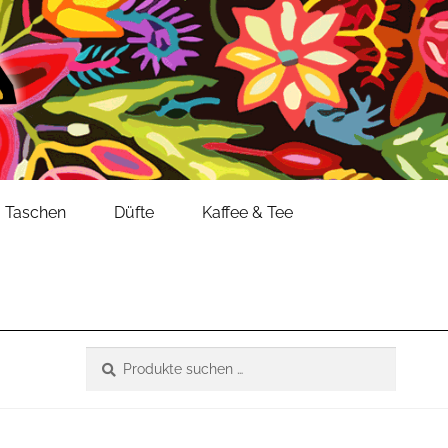
Taschen
Düfte
Kaffee & Tee
Suche
Suchen
nach: