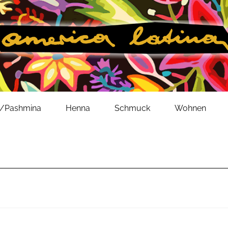
l/Pashmina
Henna
Schmuck
Wohnen