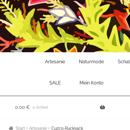
Zur
Zum
Artesanie
Naturmode
Scha
Navigation
Inhalt
springen
springen
SALE
Mein Konto
0,00
€
0 Artikel
Start
Artesanie
Cuzco-Rucksack