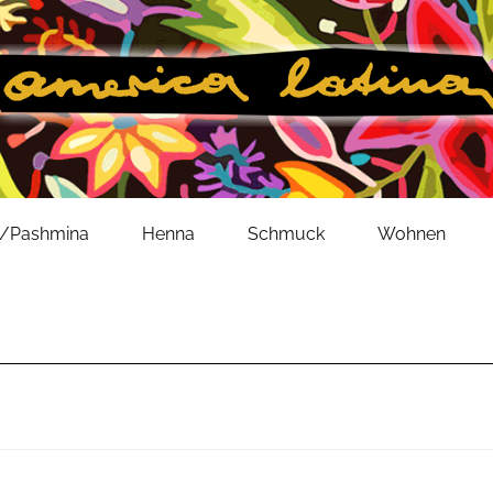
l/Pashmina
Henna
Schmuck
Wohnen