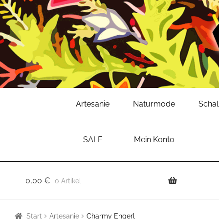
Zur
Zum
Artesanie
Naturmode
Scha
Navigation
Inhalt
springen
springen
SALE
Mein Konto
0,00
€
0 Artikel
Start
Artesanie
Charmy Engerl