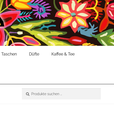
Taschen
Düfte
Kaffee & Tee
Suche
Suchen
nach: