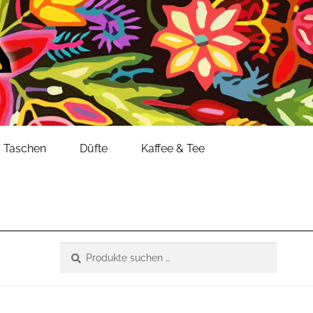
Taschen
Düfte
Kaffee & Tee
Suche
Suchen
nach: