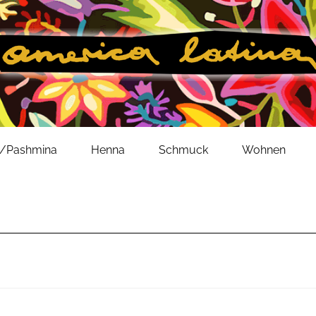
l/Pashmina
Henna
Schmuck
Wohnen