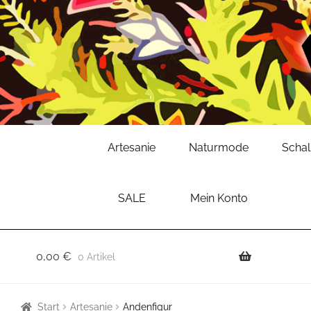
Zur
Zum
Artesanie
Naturmode
Scha
Navigation
Inhalt
springen
springen
SALE
Mein Konto
0,00
€
0 Artikel
Start
Artesanie
Andenfigur