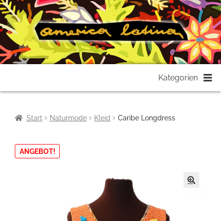
Zur
Zum
Kategorien
Navigation
Inhalt
springen
springen
Start
Naturmode
Kleid
Caribe Longdress
ANGEBOT!
🔍