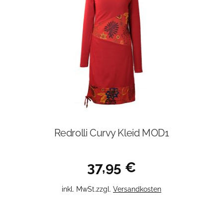
Redrolli Curvy Kleid MOD1
37,95
€
Dieses
inkl. MwSt.
zzgl.
Versandkosten
Produkt
weist