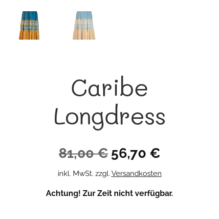
Caribe
Longdress
Ursprünglicher
Aktueller
81,00
€
56,70
€
Preis
Preis
inkl. MwSt.
zzgl.
Versandkosten
war:
ist:
Achtung! Zur Zeit nicht verfügbar.
81,00 €
56,70 €.