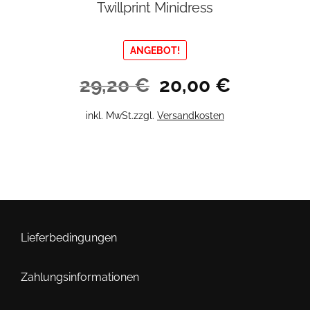
Twillprint Minidress
ANGEBOT!
Ursprünglicher
Aktueller
29,20
€
20,00
€
Preis
Preis
war:
ist:
Dieses
inkl. MwSt.
zzgl.
Versandkosten
29,20 €
20,00 €.
Produkt
weist
mehrere
Varianten
auf.
Die
Optionen
Lieferbedingungen
können
auf
Zahlungsinformationen
der
Produktseite