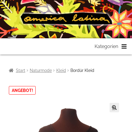
Zur
Zum
Kategorien
Navigation
Inhalt
springen
springen
Start
Naturmode
Kleid
Bordür Kleid
ANGEBOT!
🔍