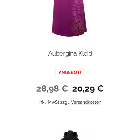
Produktseite
gewählt
werden
Aubergina Kleid
ANGEBOT!
Ursprünglicher
Aktueller
28,98
€
20,29
€
Preis
Preis
war:
ist:
Dieses
inkl. MwSt.
zzgl.
Versandkosten
28,98 €
20,29 €.
Produkt
weist
mehrere
Varianten