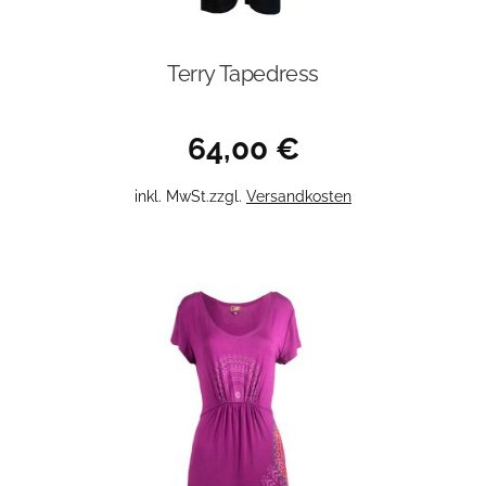
Terry Tapedress
64,00
€
Dieses
inkl. MwSt.
zzgl.
Versandkosten
Produkt
weist
mehrere
Varianten
auf.
Die
Optionen
können
auf
der