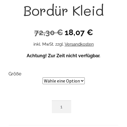
Bordür Kleid
Ursprünglicher
Aktueller
72,30
€
18,07
€
Preis
Preis
inkl. MwSt.
zzgl.
Versandkosten
war:
ist:
Achtung! Zur Zeit nicht verfügbar.
72,30 €
18,07 €.
Größe
Bordür
Kleid
Menge