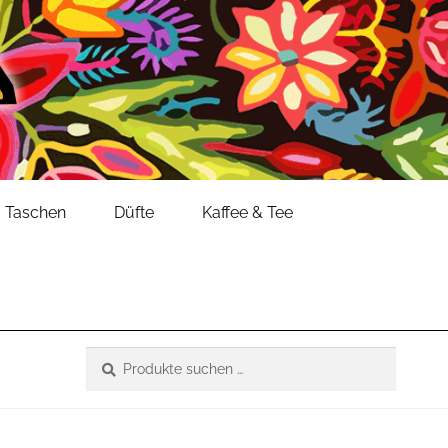
Taschen
Düfte
Kaffee & Tee
Suche
Suchen
nach: