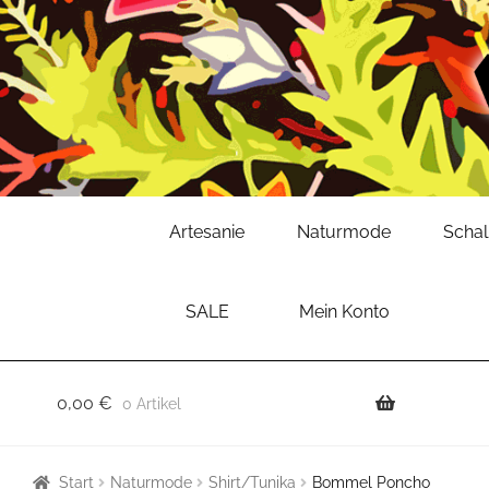
Zur
Zum
Artesanie
Naturmode
Scha
Navigation
Inhalt
springen
springen
SALE
Mein Konto
0,00
€
0 Artikel
Start
Naturmode
Shirt/Tunika
Bommel Poncho