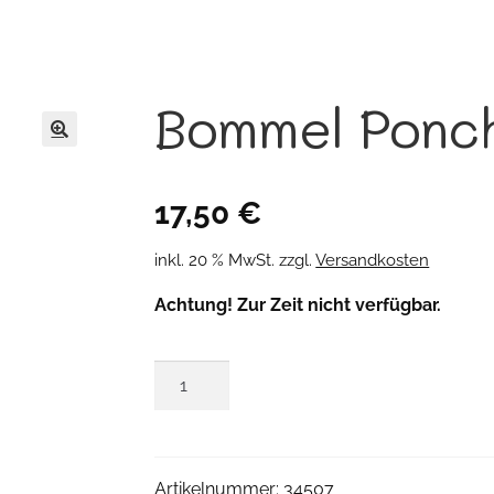
Bommel Ponc
🔍
17,50
€
inkl. 20 % MwSt.
zzgl.
Versandkosten
Achtung! Zur Zeit nicht verfügbar.
Bommel
Poncho
Menge
Artikelnummer:
34507