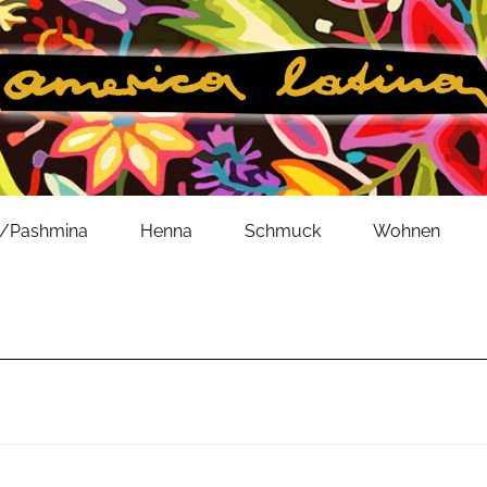
l/Pashmina
Henna
Schmuck
Wohnen