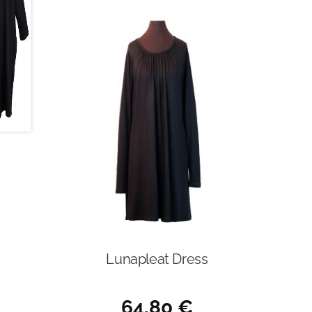
Lunapleat Dress
64,80
€