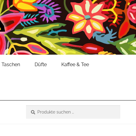
Taschen
Düfte
Kaffee & Tee
Suche
Suchen
nach: