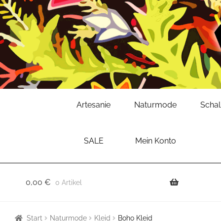
Zur
Zum
Artesanie
Naturmode
Scha
Navigation
Inhalt
springen
springen
SALE
Mein Konto
0,00
€
0 Artikel
Start
Naturmode
Kleid
Boho Kleid