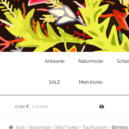
Zur
Zum
Artesanie
Naturmode
Scha
Navigation
Inhalt
springen
springen
SALE
Mein Konto
0,00
€
0 Artikel
Start
Naturmode
Shirt/Tunika
Top/Kurzarm
Börntora 