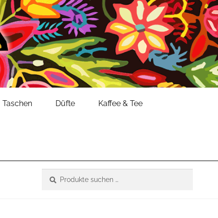
Taschen
Düfte
Kaffee & Tee
Suche
Suchen
nach: