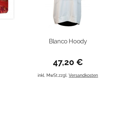
Blanco Hoody
47,20
€
Dieses
inkl. MwSt.
zzgl.
Versandkosten
Produkt
weist
mehrere
Varianten
auf.
Die
Optionen