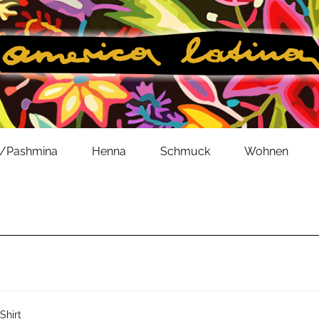
l/Pashmina
Henna
Schmuck
Wohnen
Shirt