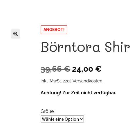
ANGEBOT!
Börntora Shir
🔍
Ursprünglicher
Aktueller
39,66
€
24,00
€
Preis
Preis
inkl. MwSt.
zzgl.
Versandkosten
war:
ist:
Achtung! Zur Zeit nicht verfügbar.
39,66 €
24,00 €.
Größe