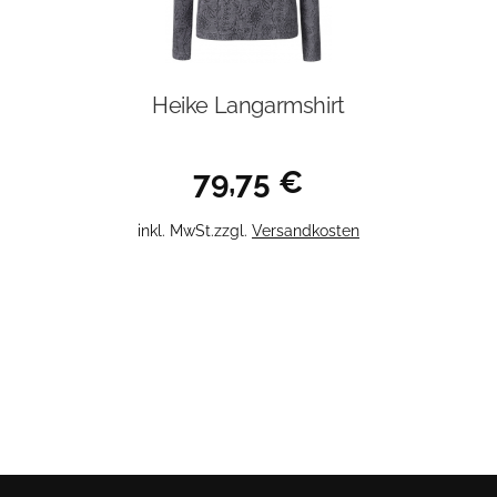
Heike Langarmshirt
79,75
€
Dieses
inkl. MwSt.
zzgl.
Versandkosten
Produkt
weist
mehrere
Varianten
auf.
Die
Optionen
können
auf