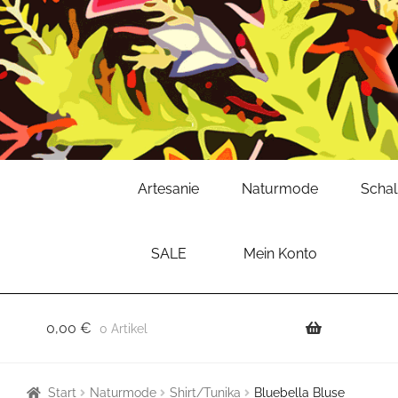
Zur
Zum
Artesanie
Naturmode
Scha
Navigation
Inhalt
springen
springen
SALE
Mein Konto
0,00
€
0 Artikel
Start
Naturmode
Shirt/Tunika
Bluebella Bluse