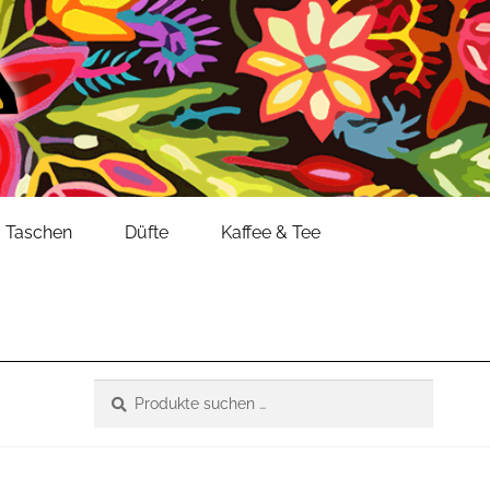
Taschen
Düfte
Kaffee & Tee
Suche
Suchen
nach: