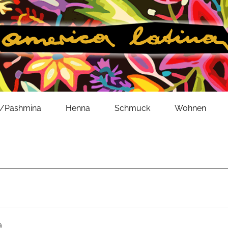
l/Pashmina
Henna
Schmuck
Wohnen
a