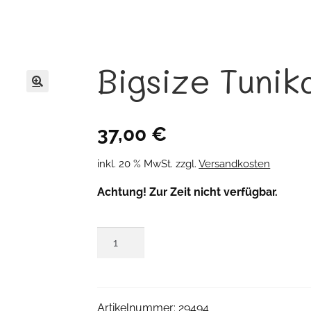
Bigsize Tunik
🔍
37,00
€
inkl. 20 % MwSt.
zzgl.
Versandkosten
Achtung! Zur Zeit nicht verfügbar.
Bigsize
Tunika
Menge
Artikelnummer:
29494