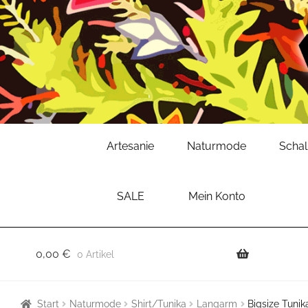
Zur
Zum
Artesanie
Naturmode
Scha
Navigation
Inhalt
springen
springen
SALE
Mein Konto
0,00
€
0 Artikel
Start
Naturmode
Shirt/Tunika
Langarm
Bigsize Tunik