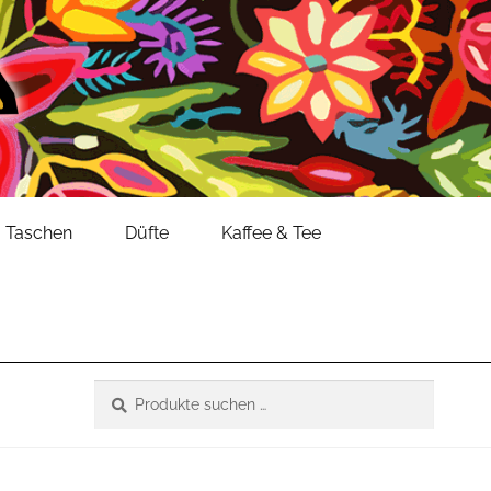
Taschen
Düfte
Kaffee & Tee
Suche
Suchen
nach: