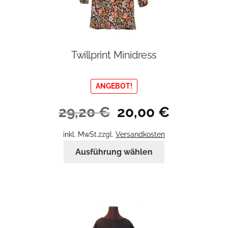
Twillprint Minidress
ANGEBOT!
Ursprünglicher
Aktueller
29,20
€
20,00
€
Preis
Preis
war:
ist:
inkl. MwSt.
zzgl.
Versandkosten
29,20 €
20,00 €.
Dieses
Ausführung wählen
Produkt
weist
mehrere
Varianten
auf.
Die