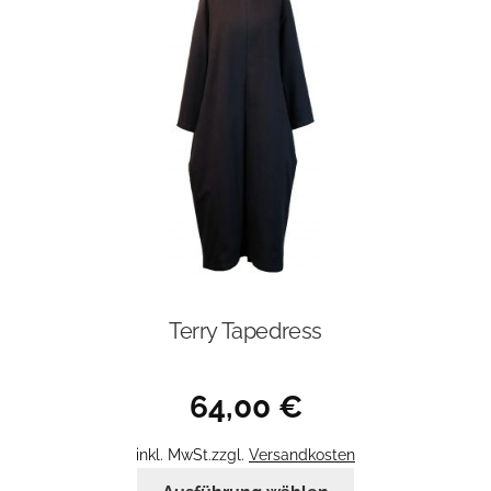
Optionen
können
auf
der
Produktseite
gewählt
werden
Terry Tapedress
64,00
€
inkl. MwSt.
zzgl.
Versandkosten
Dieses