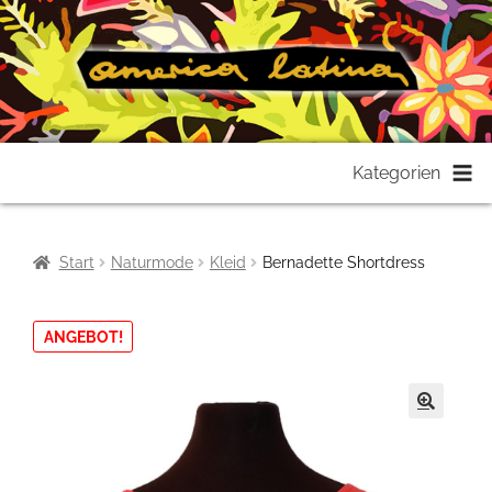
Zur
Zum
Kategorien
Navigation
Inhalt
springen
springen
Start
Naturmode
Kleid
Bernadette Shortdress
ANGEBOT!
🔍