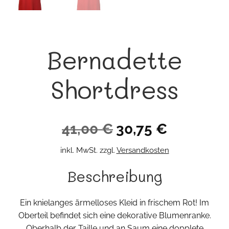
Bernadette
Shortdress
Ursprünglicher
Aktueller
41,00
€
30,75
€
Preis
Preis
inkl. MwSt.
zzgl.
Versandkosten
war:
ist:
Beschreibung
41,00 €
30,75 €.
Ein knielanges ärmelloses Kleid in frischem Rot! Im
Oberteil befindet sich eine dekorative Blumenranke.
Oberhalb der Taille und an Saum eine dopplete