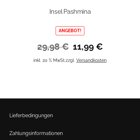
Insel Pashmina
ANGEBOT!
Ursprünglicher
Aktueller
29,98
€
11,99
€
Preis
Preis
war:
ist:
inkl. 20 % MwSt.
zzgl.
Versandkosten
29,98 €
11,99 €.
Lieferbedingungen
Zahlungsinformationen