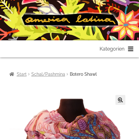
Zur
Zum
Kategorien
Navigation
Inhalt
springen
springen
Start
Schal/Pashmina
Botero Shawl
🔍