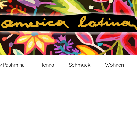
l/Pashmina
Henna
Schmuck
Wohnen