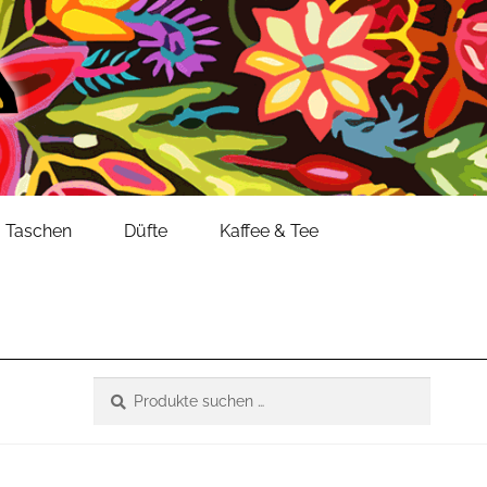
Taschen
Düfte
Kaffee & Tee
Suche
Suchen
nach: