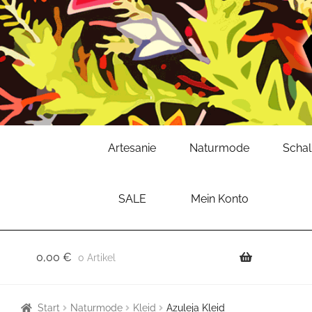
Zur
Zum
Artesanie
Naturmode
Scha
Navigation
Inhalt
springen
springen
SALE
Mein Konto
0,00
€
0 Artikel
Start
Naturmode
Kleid
Azuleja Kleid