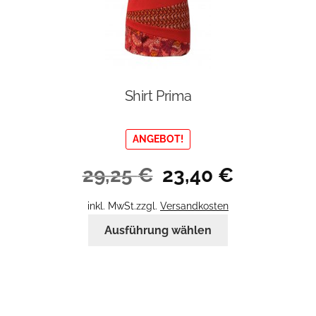
Shirt Prima
ANGEBOT!
Ursprünglicher
Aktueller
29,25
€
23,40
€
Preis
Preis
war:
ist:
inkl. MwSt.
zzgl.
Versandkosten
29,25 €
23,40 €.
Dieses
Ausführung wählen
Produkt
weist
mehrere
Varianten
auf.