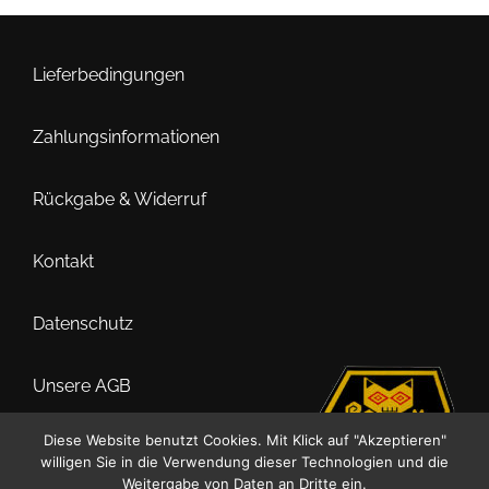
Die
Optionen
können
Lieferbedingungen
auf
der
Zahlungsinformationen
Produktseite
gewählt
Rückgabe & Widerruf
werden
Kontakt
Datenschutz
Unsere AGB
Diese Website benutzt Cookies. Mit Klick auf "Akzeptieren"
Impressum
willigen Sie in die Verwendung dieser Technologien und die
Weitergabe von Daten an Dritte ein.