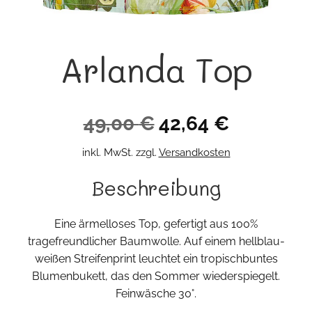
Arlanda Top
Ursprünglicher
Aktueller
49,00
€
42,64
€
Preis
Preis
inkl. MwSt.
zzgl.
Versandkosten
war:
ist:
Beschreibung
49,00 €
42,64 €.
Eine ärmelloses Top, gefertigt aus 100%
tragefreundlicher Baumwolle. Auf einem hellblau-
weißen Streifenprint leuchtet ein tropischbuntes
Blumenbukett, das den Sommer wiederspiegelt.
Feinwäsche 30°.