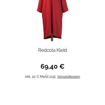
der
Produktseite
gewählt
werden
Redcola Kleid
69,40
€
inkl. 20 % MwSt.
zzgl.
Versandkosten