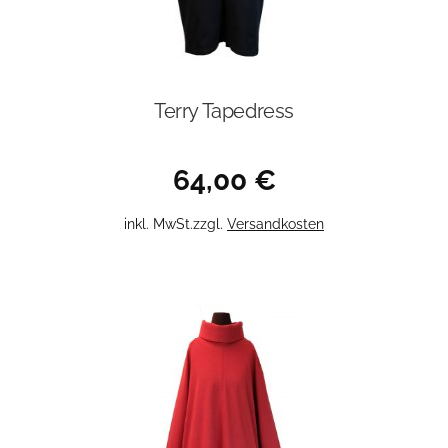
Terry Tapedress
64,00
€
Dieses
inkl. MwSt.
zzgl.
Versandkosten
Produkt
weist
mehrere
Varianten
auf.
Die
Optionen
können
auf