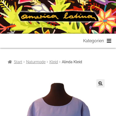
Zur
Zum
Kategorien
Navigation
Inhalt
springen
springen
Start
Naturmode
Kleid
Alinda Kleid
🔍