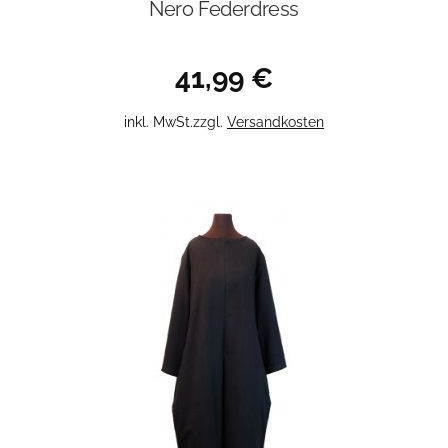
Nero Federdress
41,99
€
Dieses
inkl. MwSt.
zzgl.
Versandkosten
Produkt
weist
mehrere
Varianten
auf.
Die
Optionen
können
auf
der
Produktseite
gewählt
werden