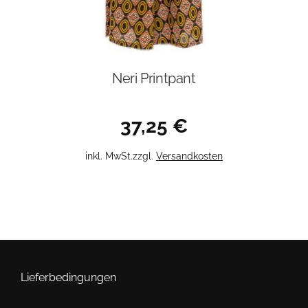
Neri Printpant
37,25
€
Dieses
inkl. MwSt.
zzgl.
Versandkosten
Produkt
weist
mehrere
Varianten
auf.
Die
Optionen
Lieferbedingungen
können