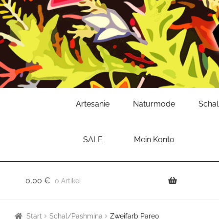
Zur
Zum
Artesanie
Naturmode
Scha
Navigation
Inhalt
springen
springen
SALE
Mein Konto
0,00
€
0 Artikel
Start
Schal/Pashmina
Zweifarb Pareo