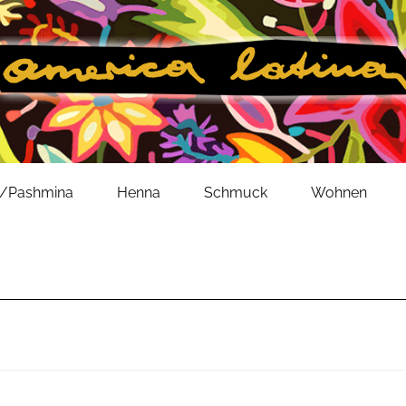
l/Pashmina
Henna
Schmuck
Wohnen