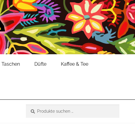
Taschen
Düfte
Kaffee & Tee
Suche
Suchen
nach: