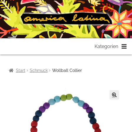
Zur
Zum
Kategorien
Navigation
Inhalt
springen
springen
Start
Schmuck
Wollball Collier
🔍