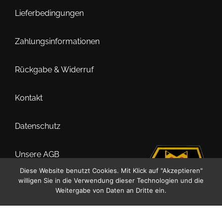
Optionen
Lieferbedingungen
können
auf
Zahlungsinformationen
der
Produktseite
Rückgabe & Widerruf
gewählt
werden
Kontakt
Datenschutz
Unsere AGB
Diese Website benutzt Cookies. Mit Klick auf "Akzeptieren"
willigen Sie in die Verwendung dieser Technologien und die
Impressum
0
Weitergabe von Daten an Dritte ein.
Suche
Suchen
nach: