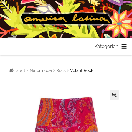
Zur
Zum
Kategorien
Navigation
Inhalt
springen
springen
Start
Naturmode
Rock
Volant Rock
🔍