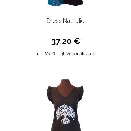
Dress Nathalie
37,20
€
Dieses
inkl. MwSt.
zzgl.
Versandkosten
Produkt
weist
mehrere
Varianten
auf.
Die
Optionen
können
auf
der