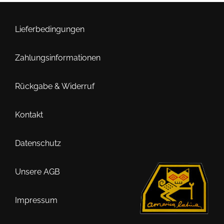
auf.
Die
Optionen
Lieferbedingungen
können
auf
Zahlungsinformationen
der
Produktseite
Rückgabe & Widerruf
gewählt
werden
Kontakt
Datenschutz
Unsere AGB
Impressum