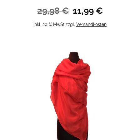
Ursprünglicher
Aktueller
29,98
€
11,99
€
Preis
Preis
war:
ist:
inkl. 20 % MwSt.
zzgl.
Versandkosten
29,98 €
11,99 €.