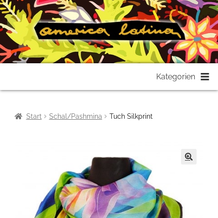
Zur
Zum
Kategorien
Navigation
Inhalt
springen
springen
Start
Schal/Pashmina
Tuch Silkprint
🔍