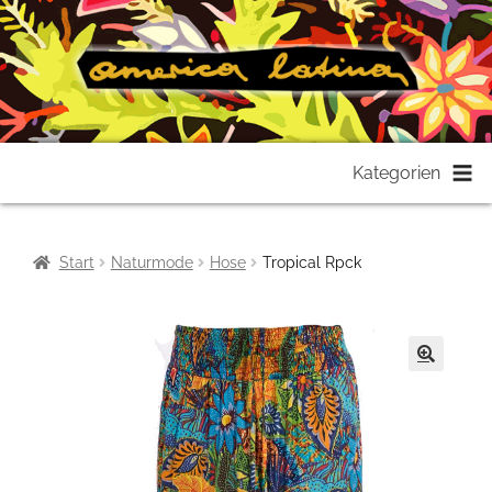
Zur
Zum
Kategorien
Navigation
Inhalt
springen
springen
Start
Naturmode
Hose
Tropical Rpck
🔍