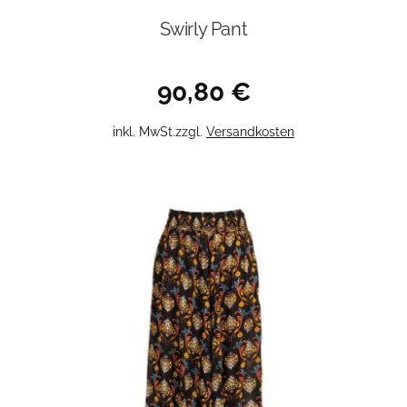
Swirly Pant
90,80
€
Dieses
inkl. MwSt.
zzgl.
Versandkosten
Produkt
weist
mehrere
Varianten
auf.
Die
Optionen
können
auf
der
Produktseite
gewählt