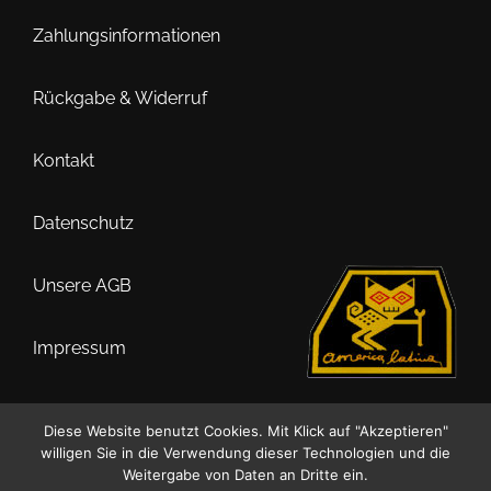
auf
Zahlungsinformationen
der
Produktseite
Rückgabe & Widerruf
gewählt
werden
Kontakt
Datenschutz
Unsere AGB
Impressum
Diese Website benutzt Cookies. Mit Klick auf "Akzeptieren"
willigen Sie in die Verwendung dieser Technologien und die
0
Weitergabe von Daten an Dritte ein.
Suche
Suchen