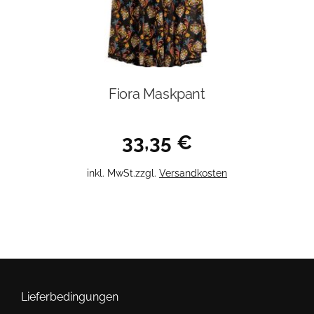
werden
Fiora Maskpant
33,35
€
Dieses
inkl. MwSt.
zzgl.
Versandkosten
Produkt
weist
mehrere
Varianten
auf.
Die
Optionen
Lieferbedingungen
können