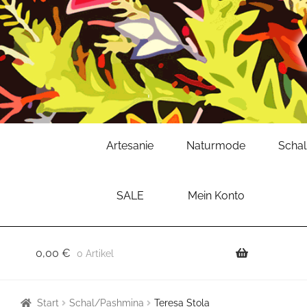
Zur
Zum
Artesanie
Naturmode
Scha
Navigation
Inhalt
springen
springen
SALE
Mein Konto
0,00
€
0 Artikel
Start
Schal/Pashmina
Teresa Stola