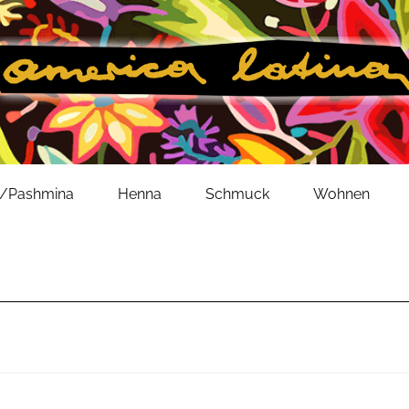
l/Pashmina
Henna
Schmuck
Wohnen