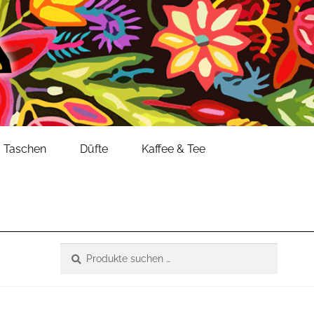
Taschen
Düfte
Kaffee & Tee
Suche
Suchen
nach: