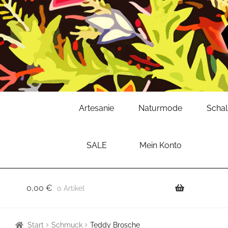
Zur
Zum
Artesanie
Naturmode
Scha
Navigation
Inhalt
springen
springen
SALE
Mein Konto
0,00
€
0 Artikel
Start
Schmuck
Teddy Brosche