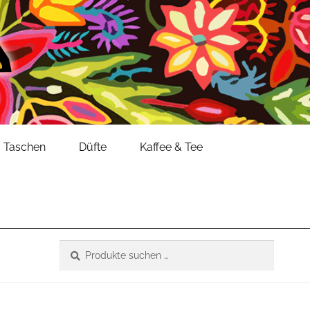
Taschen
Düfte
Kaffee & Tee
Suche
Suchen
nach: