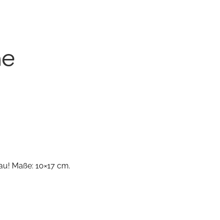
he
au! Maße: 10×17 cm.