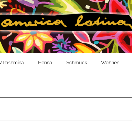
l/Pashmina
Henna
Schmuck
Wohnen