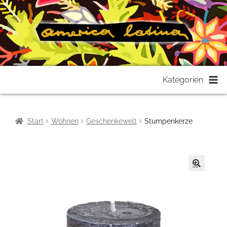
Zur
Zum
Kategorien
Navigation
Inhalt
springen
springen
Start
Wohnen
Geschenkewelt
Stumpenkerze
🔍