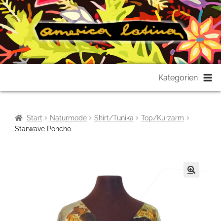
Zur
Zum
Kategorien
Navigation
Inhalt
springen
springen
Start
Naturmode
Shirt/Tunika
Top/Kurzarm
Starwave Poncho
🔍