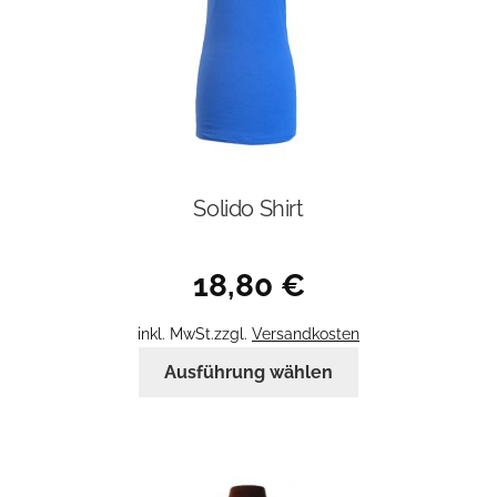
Solido Shirt
18,80
€
inkl. MwSt.
zzgl.
Versandkosten
Dieses
Ausführung wählen
Produkt
weist
mehrere
Varianten