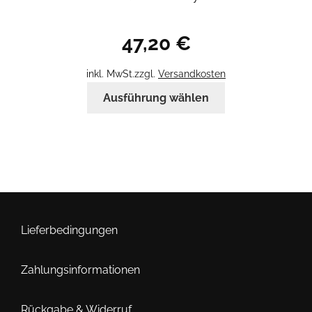
47,20
€
inkl. MwSt.
zzgl.
Versandkosten
Dieses
Ausführung wählen
Produkt
weist
mehrere
Varianten
auf.
Die
Optionen
können
Lieferbedingungen
auf
der
Zahlungsinformationen
Produktseite
gewählt
Rückgabe & Widerruf