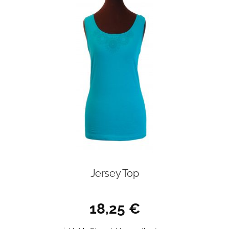
auf.
Die
Optionen
können
auf
der
Produktseite
gewählt
werden
Jersey Top
18,25
€