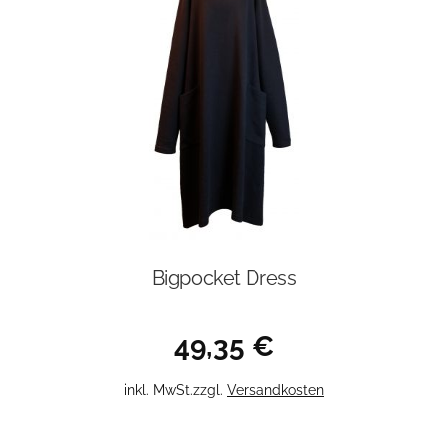
Bigpocket Dress
49,35
€
Dieses
inkl. MwSt.
zzgl.
Versandkosten
Produkt
weist