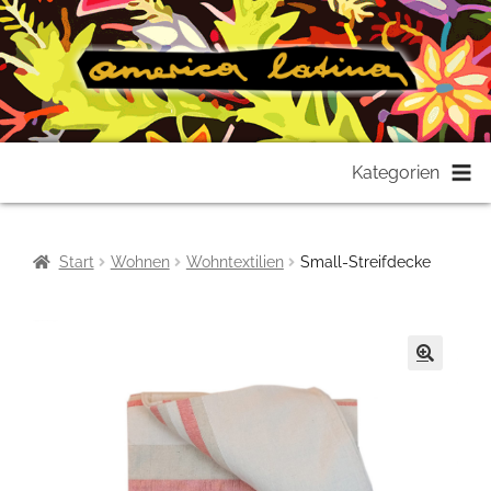
Zur
Zum
Kategorien
Navigation
Inhalt
springen
springen
Start
Wohnen
Wohntextilien
Small-Streifdecke
🔍