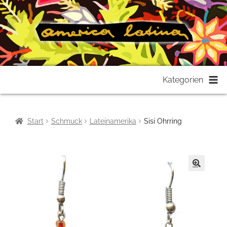
Zur
Zum
Kategorien
Navigation
Inhalt
springen
springen
Start
Schmuck
Lateinamerika
Sisi Ohrring
🔍